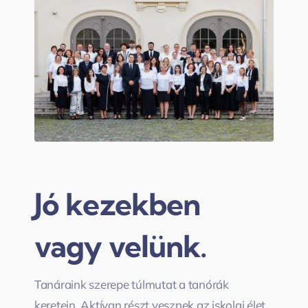
Jó kezekben
vagy velünk.
Tanáraink szerepe túlmutat a tanórák
keretein. Aktívan részt vesznek az iskolai élet