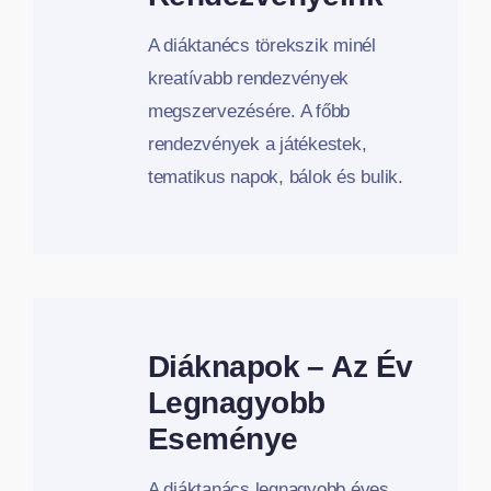
A diáktanécs törekszik minél
kreatívabb rendezvények
megszervezésére. A főbb
rendezvények a játékestek,
tematikus napok, bálok és bulik.
Diáknapok – Az Év
Legnagyobb
Eseménye
A diáktanács legnagyobb éves