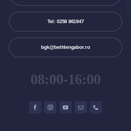
Tel: 0258 861947
bgk@bethlengabor.ro
08:00-16:00