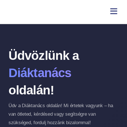
Skip
content
to
content
Üdvözlünk a
Diáktanács
oldalán!
Üdv a Diáktanács oldalán! Mi értetek vagyunk – ha
van ötleted, kérdésed vagy segítségre van
szükséged, fordulj hozzánk bizalommal!